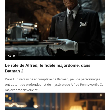
ACTU
Le rôle de Alfred, le fidèle majordome, dans
Batman 2
Dans l'univers riche et complexe de Batman, peu de personnages
ont autant de profondeur et de mystère que Alfred Pennyworth. Ce
majordome dévoué et
…