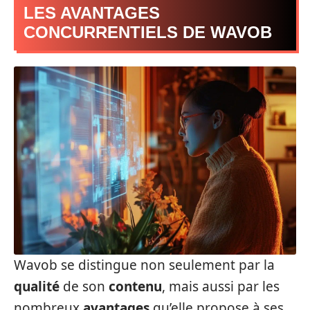
LES AVANTAGES
CONCURRENTIELS DE WAVOB
Wavob se distingue non seulement par la
qualité
de son
contenu
, mais aussi par les
nombreux
avantages
qu’elle propose à ses