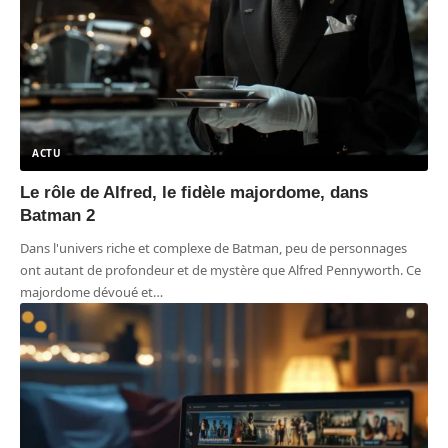
ACTU
Le rôle de Alfred, le fidèle majordome, dans
Batman 2
Dans l'univers riche et complexe de Batman, peu de personnages
ont autant de profondeur et de mystère que Alfred Pennyworth. Ce
majordome dévoué et
…