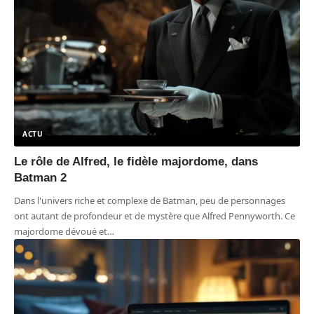
ACTU
Le rôle de Alfred, le fidèle majordome, dans
Batman 2
Dans l'univers riche et complexe de Batman, peu de personnages
ont autant de profondeur et de mystère que Alfred Pennyworth. Ce
majordome dévoué et
…