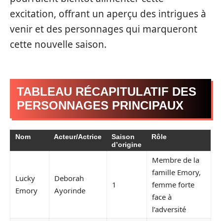
excitation, offrant un aperçu des intrigues à
venir et des personnages qui marqueront
cette nouvelle saison.
TABLEAU RÉCAPITULATIF DES
PERSONNAGES PRINCIPAUX
Nom
Acteur/Actrice
Saison
Rôle
d’origine
Membre de la
famille Emory,
Lucky
Deborah
1
femme forte
Emory
Ayorinde
face à
l’adversité